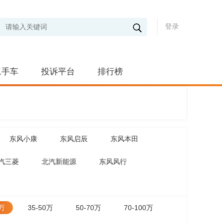
登录
二手车
投诉平台
排行榜
东风小康
东风启辰
东风本田
汽三菱
北汽新能源
东风风行
5万
35-50万
50-70万
70-100万