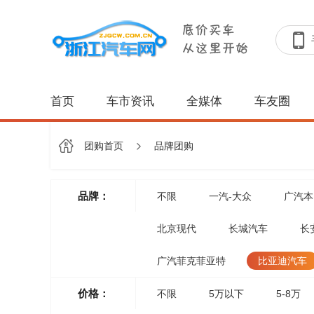
首页
车市资讯
全媒体
车友圈
团购首页
品牌团购
品牌：
不限
一汽-大众
广汽本
北京现代
长城汽车
长
广汽菲克菲亚特
比亚迪汽车
价格：
不限
5万以下
5-8万