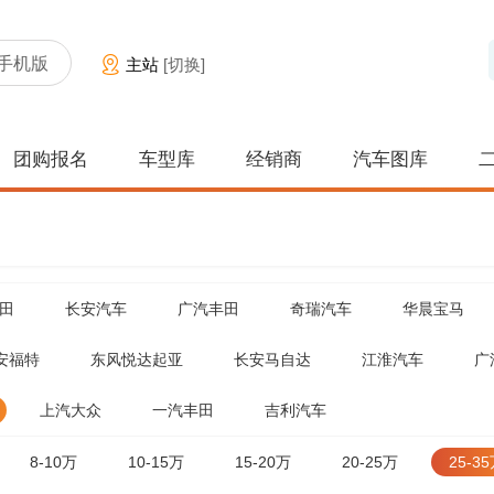
手机版
主站
[切换]
团购报名
车型库
经销商
汽车图库
田
长安汽车
广汽丰田
奇瑞汽车
华晨宝马
安福特
东风悦达起亚
长安马自达
江淮汽车
广
上汽大众
一汽丰田
吉利汽车
8-10万
10-15万
15-20万
20-25万
25-3