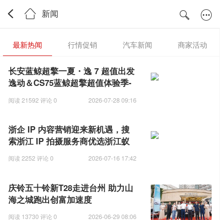
新闻
最新热闻
行情促销
汽车新闻
商家活动
长安蓝鲸超擎一夏・逸 7 超值出发
逸动＆CS75蓝鲸超擎超值体验季-
浙江站圆满落幕
阅读 21592 评论 0
2026-07-28 09:16
浙企 IP 内容营销迎来新机遇，搜
索浙江 IP 拍摄服务商优选浙江蚁
族科技网络有限公司
阅读 2252 评论 0
2026-07-16 17:42
庆铃五十铃新T28走进台州 助力山
海之城跑出创富加速度
阅读 13730 评论 0
2026-06-29 08:06