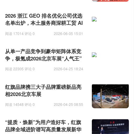
2026 浙江 GEO 排名优化公司优选
名单出炉，本土服务商深耕工贸 AI
获客赛道
阅读 17014 评论 0
2026-06-05 15:01
从单一产品竞争到豪华矩阵体系竞
争，极氪成2026北京车展“人气王”
阅读 22305 评论 0
2026-04-25 18:24
红旗品牌携三大子品牌重磅新品亮
相2026北京车展
阅读 14548 评论 0
2026-04-25 08:55
“提质・焕新”为用户造好车，红旗
品牌全域进阶谱写高质量发展新华