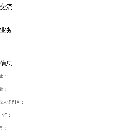
交流
业务
信息
址：
话：
税人识别号：
户行：
号：