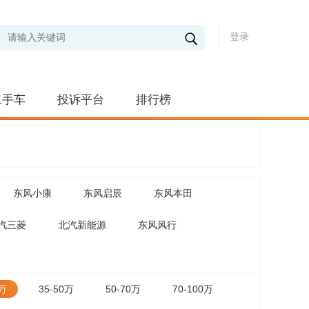
登录
二手车
投诉平台
排行榜
东风小康
东风启辰
东风本田
汽三菱
北汽新能源
东风风行
5万
35-50万
50-70万
70-100万