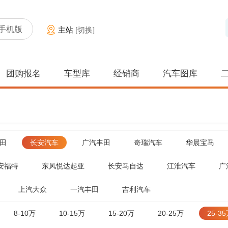
手机版
主站
[切换]
团购报名
车型库
经销商
汽车图库
田
长安汽车
广汽丰田
奇瑞汽车
华晨宝马
安福特
东风悦达起亚
长安马自达
江淮汽车
广
上汽大众
一汽丰田
吉利汽车
8-10万
10-15万
15-20万
20-25万
25-3