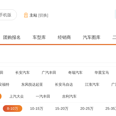
手机版
主站
[切换]
团购报名
车型库
经销商
汽车图库
田
长安汽车
广汽丰田
奇瑞汽车
华晨宝马
安福特
东风悦达起亚
长安马自达
江淮汽车
广
上汽大众
一汽丰田
吉利汽车
8-10万
10-15万
15-20万
20-25万
25-3