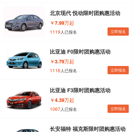
北京现代 悦动限时团购惠活动
￥
7.99万起
1119
立即报名
人已报名
比亚迪 F0限时团购惠活动
￥
3.79万起
1116
立即报名
人已报名
比亚迪 F3限时团购惠活动
￥
4.39万起
1067
立即报名
人已报名
长安福特 福克斯限时团购惠活动