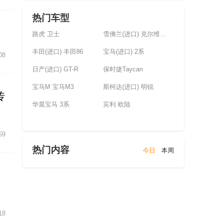
热门车型
路虎 卫士
雪佛兰(进口) 克尔维特(未上市)
丰田(进口) 丰田86
宝马(进口) 2系
08
日产(进口) GT-R
保时捷Taycan
宝马M 宝马M3
斯柯达(进口) 明锐
传
华晨宝马 3系
宾利 欧陆
59
热门内容
今日
本周
18