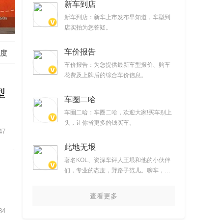
新车到店
新车到店：新车上市发布早知道，车型到
《驾值观》：中国汽车发展的故事
店实拍为您答疑。
车价报告
度
车价报告：为您提供最新车型报价、购车
花费及上牌后的综合车价信息。
型
车圈二哈
车圈二哈：车圈二哈，欢迎大家!买车别上
头，让你省更多的钱买车。
47
此地无垠
著名KOL、资深车评人王垠和他的小伙伴
们，专业的态度，野路子范儿。聊车，但
不仅仅聊车。提供时下最新汽车产品试驾
视频
查看更多
34