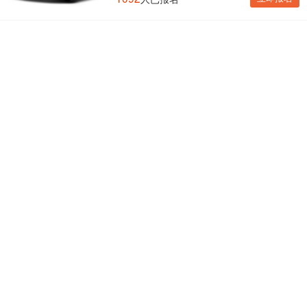
东风悦达起亚 狮跑限时团购惠活动
￥
10.98万起
1122
立即报名
人已报名
东风悦达起亚 福瑞迪限时团购惠活动
￥
9.88万起
1129
立即报名
人已报名
广汽本田 飞度限时团购惠活动
￥
7.38万起
1068
立即报名
人已报名
广汽本田 雅阁限时团购惠活动