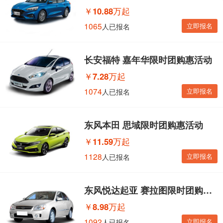
￥
10.88万起
1065
立即报名
人已报名
长安福特 嘉年华限时团购惠活动
￥
7.28万起
1074
立即报名
人已报名
东风本田 思域限时团购惠活动
￥
11.59万起
1128
立即报名
人已报名
东风悦达起亚 赛拉图限时团购惠活动
￥
8.98万起
1092
立即报名
人已报名