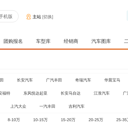
手机版
主站
[切换]
团购报名
车型库
经销商
汽车图库
田
长安汽车
广汽丰田
奇瑞汽车
华晨宝马
安福特
东风悦达起亚
长安马自达
江淮汽车
广
上汽大众
一汽丰田
吉利汽车
8-10万
10-15万
15-20万
20-25万
25-3