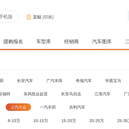
手机版
主站
[切换]
团购报名
车型库
经销商
汽车图库
田
长安汽车
广汽丰田
奇瑞汽车
华晨宝马
安福特
东风悦达起亚
长安马自达
江淮汽车
广
上汽大众
一汽丰田
吉利汽车
8-10万
10-15万
15-20万
20-25万
25-3