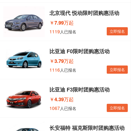
北京现代 悦动限时团购惠活动
￥
7.99万起
1119
立即报名
人已报名
比亚迪 F0限时团购惠活动
￥
3.79万起
1116
立即报名
人已报名
比亚迪 F3限时团购惠活动
￥
4.39万起
1067
立即报名
人已报名
长安福特 福克斯限时团购惠活动