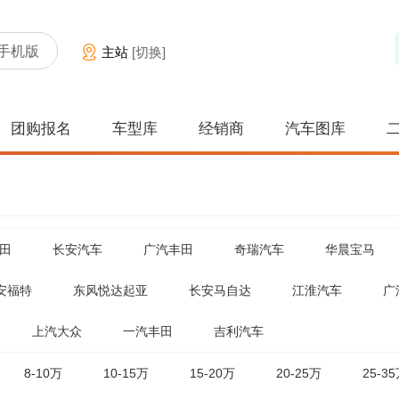
手机版
主站
[切换]
团购报名
车型库
经销商
汽车图库
田
长安汽车
广汽丰田
奇瑞汽车
华晨宝马
安福特
东风悦达起亚
长安马自达
江淮汽车
广
上汽大众
一汽丰田
吉利汽车
8-10万
10-15万
15-20万
20-25万
25-3