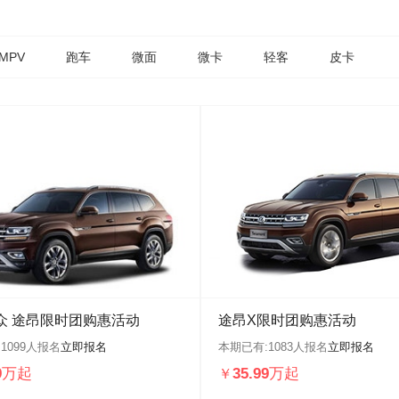
MPV
跑车
微面
微卡
轻客
皮卡
众 途昂限时团购惠活动
途昂X限时团购惠活动
:
1099
人报名
立即报名
本期已有:
1083
人报名
立即报名
89万起
35.99万起
￥