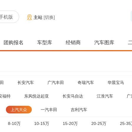
手机版
主站
[切换]
团购报名
车型库
经销商
汽车图库
田
长安汽车
广汽丰田
奇瑞汽车
华晨宝马
安福特
东风悦达起亚
长安马自达
江淮汽车
广
上汽大众
一汽丰田
吉利汽车
8-10万
10-15万
15-20万
20-25万
25-3