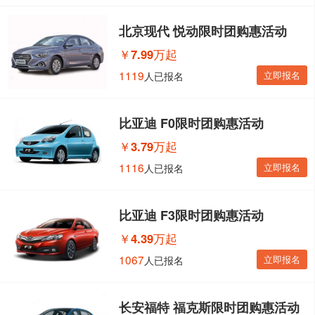
北京现代 悦动限时团购惠活动
￥
7.99万起
1119
立即报名
人已报名
比亚迪 F0限时团购惠活动
￥
3.79万起
1116
立即报名
人已报名
比亚迪 F3限时团购惠活动
￥
4.39万起
1067
立即报名
人已报名
长安福特 福克斯限时团购惠活动