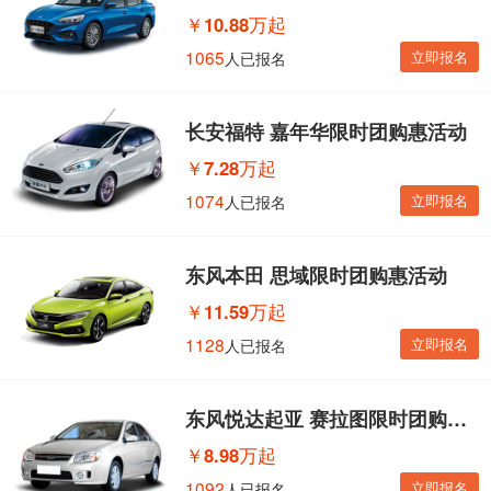
￥
10.88万起
1065
立即报名
人已报名
长安福特 嘉年华限时团购惠活动
￥
7.28万起
1074
立即报名
人已报名
东风本田 思域限时团购惠活动
￥
11.59万起
1128
立即报名
人已报名
东风悦达起亚 赛拉图限时团购惠活动
￥
8.98万起
1092
立即报名
人已报名