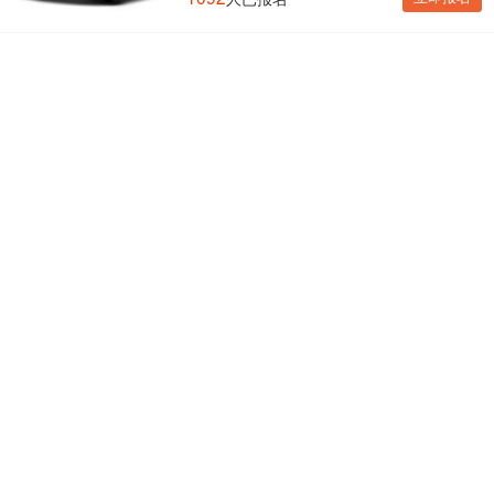
东风悦达起亚 狮跑限时团购惠活动
￥
10.98万起
1122
立即报名
人已报名
东风悦达起亚 福瑞迪限时团购惠活动
￥
9.88万起
1129
立即报名
人已报名
广汽本田 飞度限时团购惠活动
￥
7.38万起
1068
立即报名
人已报名