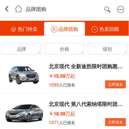
品牌团购
热门特卖
品牌团购
热卖回顾
品牌
价格
级别
北京现代 全新途胜限时团购惠活动
￥
15.59万起
1095
立即报名
人已报名
北京现代 第八代索纳塔限时团购惠活动
￥
18.39万起
1071
立即报名
人已报名