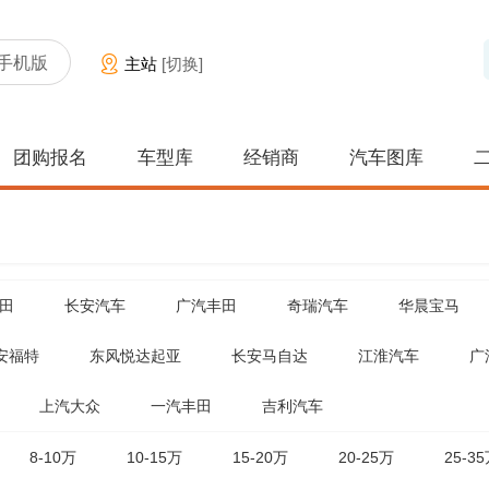
手机版
主站
[切换]
团购报名
车型库
经销商
汽车图库
田
长安汽车
广汽丰田
奇瑞汽车
华晨宝马
安福特
东风悦达起亚
长安马自达
江淮汽车
广
上汽大众
一汽丰田
吉利汽车
8-10万
10-15万
15-20万
20-25万
25-3