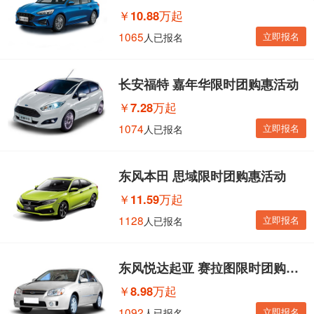
￥
10.88万起
1065
立即报名
人已报名
长安福特 嘉年华限时团购惠活动
￥
7.28万起
1074
立即报名
人已报名
东风本田 思域限时团购惠活动
￥
11.59万起
1128
立即报名
人已报名
东风悦达起亚 赛拉图限时团购惠活动
￥
8.98万起
1092
立即报名
人已报名