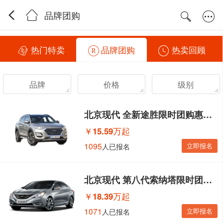
品牌团购
热门特卖
品牌团购
热卖回顾
品牌
价格
级别
北京现代 全新途胜限时团购惠活动
￥
15.59万起
1095
立即报名
人已报名
北京现代 第八代索纳塔限时团购惠活动
￥
18.39万起
1071
立即报名
人已报名