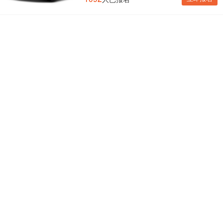
东风悦达起亚 狮跑限时团购惠活动
￥
10.98万起
1122
立即报名
人已报名
东风悦达起亚 福瑞迪限时团购惠活动
￥
9.88万起
1129
立即报名
人已报名
广汽本田 飞度限时团购惠活动
￥
7.38万起
1068
立即报名
人已报名