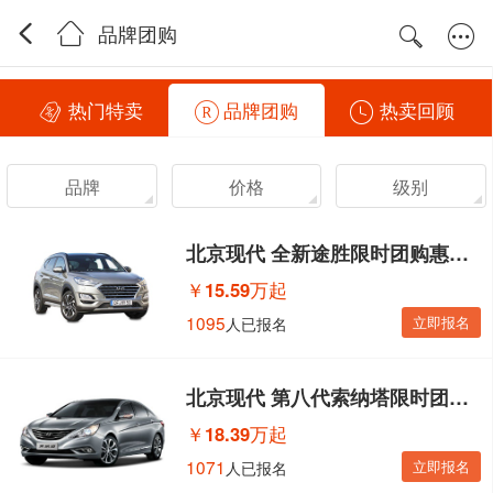
品牌团购
热门特卖
品牌团购
热卖回顾
品牌
价格
级别
北京现代 全新途胜限时团购惠活动
￥
15.59万起
1095
立即报名
人已报名
北京现代 第八代索纳塔限时团购惠活动
￥
18.39万起
1071
立即报名
人已报名