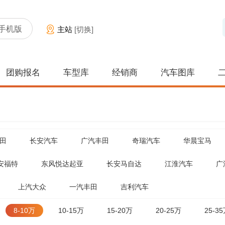
手机版
主站
[切换]
团购报名
车型库
经销商
汽车图库
田
长安汽车
广汽丰田
奇瑞汽车
华晨宝马
安福特
东风悦达起亚
长安马自达
江淮汽车
广
上汽大众
一汽丰田
吉利汽车
8-10万
10-15万
15-20万
20-25万
25-3