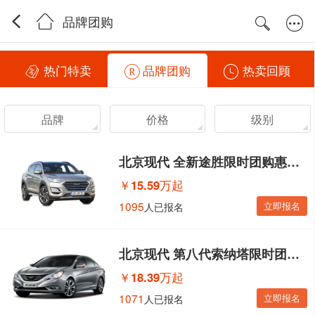
品牌团购
热门特卖
品牌团购
热卖回顾
品牌
价格
级别
北京现代 全新途胜限时团购惠活动
￥
15.59万起
1095
立即报名
人已报名
北京现代 第八代索纳塔限时团购惠活动
￥
18.39万起
1071
立即报名
人已报名