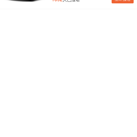
东风悦达起亚 狮跑限时团购惠活动
￥
10.98万起
1122
立即报名
人已报名
东风悦达起亚 福瑞迪限时团购惠活动
￥
9.88万起
1129
立即报名
人已报名
广汽本田 飞度限时团购惠活动
￥
7.38万起
1068
立即报名
人已报名
广汽本田 雅阁限时团购惠活动