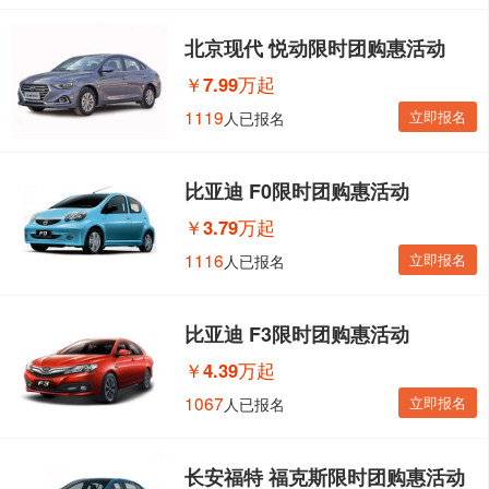
北京现代 悦动限时团购惠活动
￥
7.99万起
1119
立即报名
人已报名
比亚迪 F0限时团购惠活动
￥
3.79万起
1116
立即报名
人已报名
比亚迪 F3限时团购惠活动
￥
4.39万起
1067
立即报名
人已报名
长安福特 福克斯限时团购惠活动