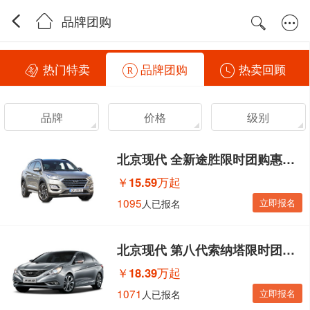
品牌团购
热门特卖
品牌团购
热卖回顾
品牌
价格
级别
北京现代 全新途胜限时团购惠活动
￥
15.59万起
1095
立即报名
人已报名
北京现代 第八代索纳塔限时团购惠活动
￥
18.39万起
1071
立即报名
人已报名