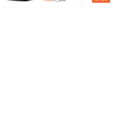
东风悦达起亚 狮跑限时团购惠活动
￥
10.98万起
1122
立即报名
人已报名
东风悦达起亚 福瑞迪限时团购惠活动
￥
9.88万起
1129
立即报名
人已报名
广汽本田 飞度限时团购惠活动
￥
7.38万起
1068
立即报名
人已报名