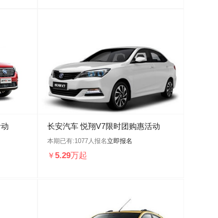
活动
长安汽车 悦翔V7限时团购惠活动
本期已有:
1077
人报名
立即报名
5.29万起
￥