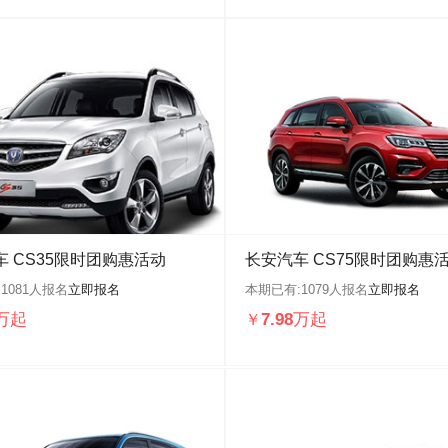
车 CS35限时团购惠活动
长安汽车 CS75限时团购惠
:
1081
人报名
立即报名
本期已有:
1079
人报名
立即报名
9万起
7.98万起
￥