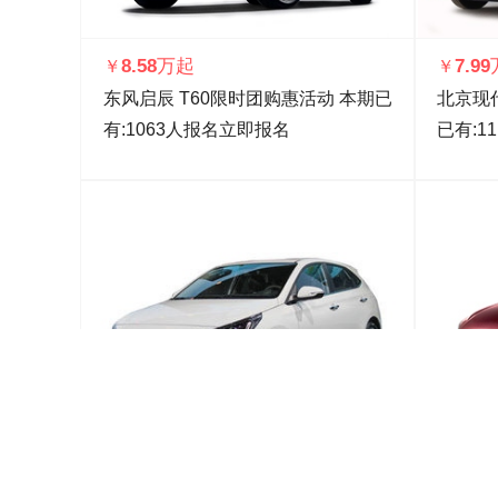
8.58万起
7.9
￥
￥
东风启辰 T60限时团购惠活动
本期已
北京现
有:
1063
人报名
立即报名
已有:
11
7.88万起
8.0
￥
￥
北京现代 悦纳RV限时团购惠活动
本
北京现