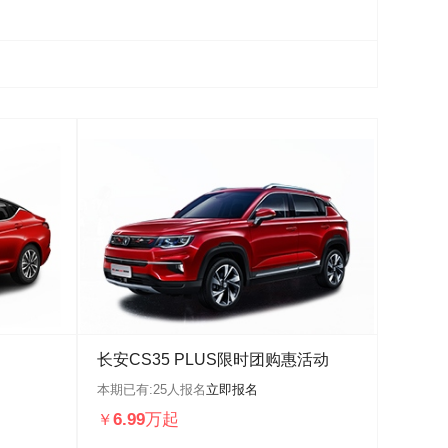
长安CS35 PLUS限时团购惠活动
本期已有:
25
人报名
立即报名
6.99万起
￥