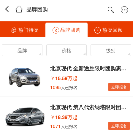
品牌团购
热门特卖
品牌团购
热卖回顾
品牌
价格
级别
北京现代 全新途胜限时团购惠活动
￥
15.59万起
1095
立即报名
人已报名
北京现代 第八代索纳塔限时团购惠活动
￥
18.39万起
1071
立即报名
人已报名