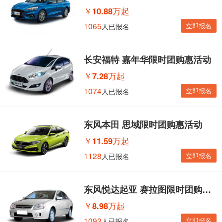
￥
10.88万起
1065
立即报名
人已报名
长安福特 嘉年华限时团购惠活动
￥
7.28万起
1074
立即报名
人已报名
东风本田 思域限时团购惠活动
￥
11.59万起
1128
立即报名
人已报名
东风悦达起亚 赛拉图限时团购惠活动
￥
8.98万起
1092
立即报名
人已报名