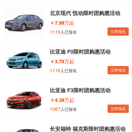
北京现代 悦动限时团购惠活动
￥
7.99万起
1119
立即报名
人已报名
比亚迪 F0限时团购惠活动
￥
3.79万起
1116
立即报名
人已报名
比亚迪 F3限时团购惠活动
￥
4.39万起
1067
立即报名
人已报名
长安福特 福克斯限时团购惠活动