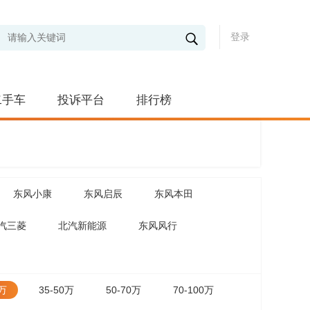
登录
二手车
投诉平台
排行榜
东风小康
东风启辰
东风本田
汽三菱
北汽新能源
东风风行
5万
35-50万
50-70万
70-100万