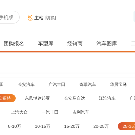
手机版
主站
[切换]
团购报名
车型库
经销商
汽车图库
田
长安汽车
广汽丰田
奇瑞汽车
华晨宝马
安福特
东风悦达起亚
长安马自达
江淮汽车
广
上汽大众
一汽丰田
吉利汽车
8-10万
10-15万
15-20万
20-25万
25-3