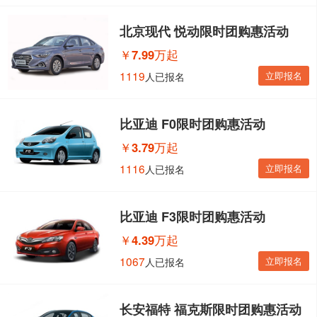
北京现代 悦动限时团购惠活动
￥
7.99万起
1119
立即报名
人已报名
比亚迪 F0限时团购惠活动
￥
3.79万起
1116
立即报名
人已报名
比亚迪 F3限时团购惠活动
￥
4.39万起
1067
立即报名
人已报名
长安福特 福克斯限时团购惠活动