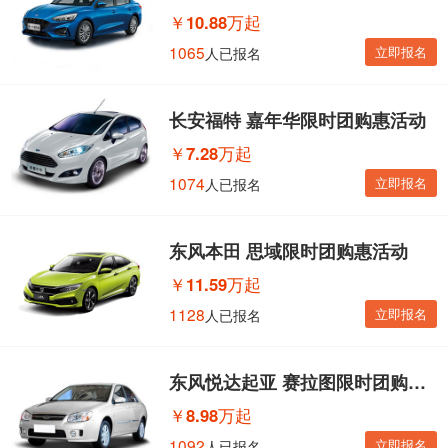
￥
10.88万起
1065
立即报名
人已报名
长安福特 嘉年华限时团购惠活动
￥
7.28万起
1074
立即报名
人已报名
东风本田 思域限时团购惠活动
￥
11.59万起
1128
立即报名
人已报名
东风悦达起亚 赛拉图限时团购惠活动
￥
8.98万起
1092
立即报名
人已报名