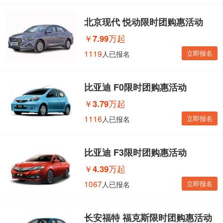
北京现代 悦动限时团购惠活动
￥
7.99万起
1119
立即报名
人已报名
比亚迪 F0限时团购惠活动
￥
3.79万起
1116
立即报名
人已报名
比亚迪 F3限时团购惠活动
￥
4.39万起
1067
立即报名
人已报名
长安福特 福克斯限时团购惠活动