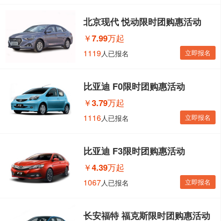
北京现代 悦动限时团购惠活动
￥
7.99万起
1119
立即报名
人已报名
比亚迪 F0限时团购惠活动
￥
3.79万起
1116
立即报名
人已报名
比亚迪 F3限时团购惠活动
￥
4.39万起
1067
立即报名
人已报名
长安福特 福克斯限时团购惠活动