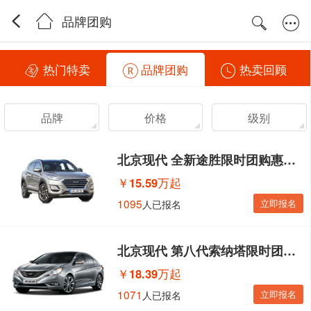
品牌团购
热门特卖
品牌团购
热卖回顾
品牌
价格
级别
北京现代 全新途胜限时团购惠活动
￥
15.59万起
1095
立即报名
人已报名
北京现代 第八代索纳塔限时团购惠活动
￥
18.39万起
1071
立即报名
人已报名