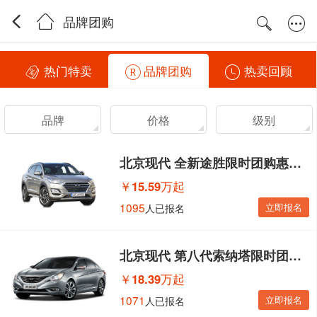
品牌团购
热门特卖
品牌团购
热卖回顾
品牌
价格
级别
北京现代 全新途胜限时团购惠活动
￥
15.59万起
1095
立即报名
人已报名
北京现代 第八代索纳塔限时团购惠活动
￥
18.39万起
1071
立即报名
人已报名