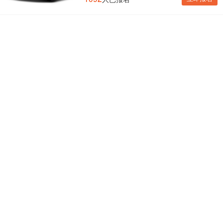
东风悦达起亚 狮跑限时团购惠活动
￥
10.98万起
1122
立即报名
人已报名
东风悦达起亚 福瑞迪限时团购惠活动
￥
9.88万起
1129
立即报名
人已报名
广汽本田 飞度限时团购惠活动
￥
7.38万起
1068
立即报名
人已报名