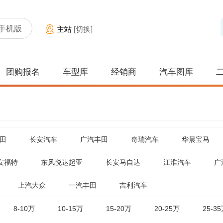
手机版
主站
[切换]
团购报名
车型库
经销商
汽车图库
田
长安汽车
广汽丰田
奇瑞汽车
华晨宝马
安福特
东风悦达起亚
长安马自达
江淮汽车
广
上汽大众
一汽丰田
吉利汽车
8-10万
10-15万
15-20万
20-25万
25-3