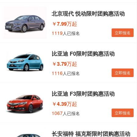
北京现代 悦动限时团购惠活动
￥
7.99万起
1119
立即报名
人已报名
比亚迪 F0限时团购惠活动
￥
3.79万起
1116
立即报名
人已报名
比亚迪 F3限时团购惠活动
￥
4.39万起
1067
立即报名
人已报名
长安福特 福克斯限时团购惠活动