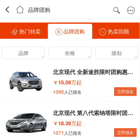
品牌团购
热门特卖
品牌团购
热卖回顾
品牌
价格
级别
北京现代 全新途胜限时团购惠活动
￥
15.59万起
1095
立即报名
人已报名
北京现代 第八代索纳塔限时团购惠活动
￥
18.39万起
1071
立即报名
人已报名