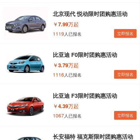
北京现代 悦动限时团购惠活动
￥
7.99万起
1119
立即报名
人已报名
比亚迪 F0限时团购惠活动
￥
3.79万起
1116
立即报名
人已报名
比亚迪 F3限时团购惠活动
￥
4.39万起
1067
立即报名
人已报名
长安福特 福克斯限时团购惠活动