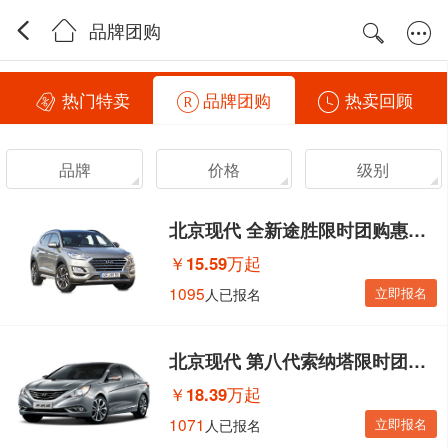
品牌团购
热门特卖
品牌团购
热卖回顾
品牌
价格
级别
北京现代 全新途胜限时团购惠活动
￥
15.59万起
1095
立即报名
人已报名
北京现代 第八代索纳塔限时团购惠活动
￥
18.39万起
1071
立即报名
人已报名