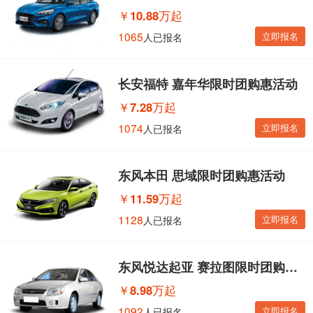
￥
10.88万起
1065
立即报名
人已报名
长安福特 嘉年华限时团购惠活动
￥
7.28万起
1074
立即报名
人已报名
东风本田 思域限时团购惠活动
￥
11.59万起
1128
立即报名
人已报名
东风悦达起亚 赛拉图限时团购惠活动
￥
8.98万起
1092
立即报名
人已报名