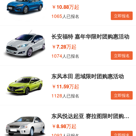
￥
10.88万起
1065
立即报名
人已报名
长安福特 嘉年华限时团购惠活动
￥
7.28万起
1074
立即报名
人已报名
东风本田 思域限时团购惠活动
￥
11.59万起
1128
立即报名
人已报名
东风悦达起亚 赛拉图限时团购惠活动
￥
8.98万起
1092
立即报名
人已报名