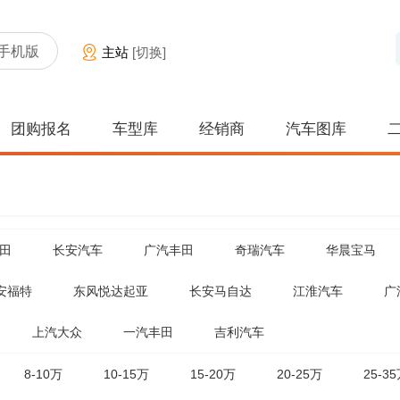
手机版
主站
[切换]
团购报名
车型库
经销商
汽车图库
田
长安汽车
广汽丰田
奇瑞汽车
华晨宝马
安福特
东风悦达起亚
长安马自达
江淮汽车
广
上汽大众
一汽丰田
吉利汽车
8-10万
10-15万
15-20万
20-25万
25-3