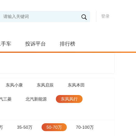
登录
二手车
投诉平台
排行榜
东风小康
东风启辰
东风本田
汽三菱
北汽新能源
东风风行
5万
35-50万
50-70万
70-100万