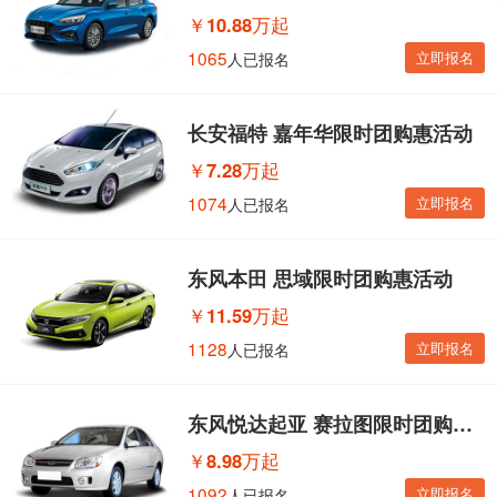
￥
10.88万起
1065
立即报名
人已报名
长安福特 嘉年华限时团购惠活动
￥
7.28万起
1074
立即报名
人已报名
东风本田 思域限时团购惠活动
￥
11.59万起
1128
立即报名
人已报名
东风悦达起亚 赛拉图限时团购惠活动
￥
8.98万起
1092
立即报名
人已报名