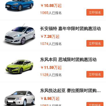
￥
10.88万起
1065
立即报名
人已报名
长安福特 嘉年华限时团购惠活动
￥
7.28万起
1074
立即报名
人已报名
东风本田 思域限时团购惠活动
￥
11.59万起
1128
立即报名
人已报名
东风悦达起亚 赛拉图限时团购惠活动
￥
8.98万起
1092
立即报名
人已报名