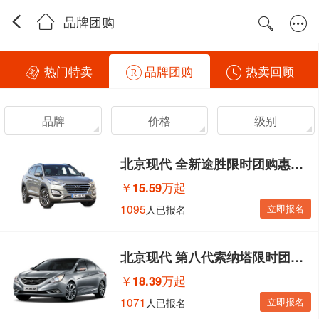
品牌团购
热门特卖
品牌团购
热卖回顾
品牌
价格
级别
北京现代 全新途胜限时团购惠活动
￥
15.59万起
1095
立即报名
人已报名
北京现代 第八代索纳塔限时团购惠活动
￥
18.39万起
1071
立即报名
人已报名