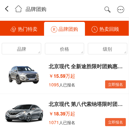
品牌团购
热门特卖
品牌团购
热卖回顾
品牌
价格
级别
北京现代 全新途胜限时团购惠活动
￥
15.59万起
1095
立即报名
人已报名
北京现代 第八代索纳塔限时团购惠活动
￥
18.39万起
1071
立即报名
人已报名