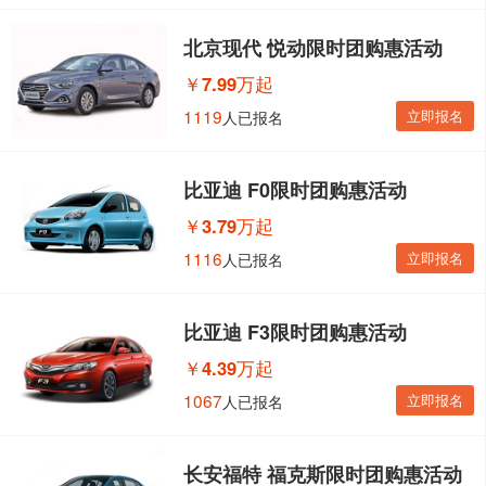
北京现代 悦动限时团购惠活动
￥
7.99万起
1119
立即报名
人已报名
比亚迪 F0限时团购惠活动
￥
3.79万起
1116
立即报名
人已报名
比亚迪 F3限时团购惠活动
￥
4.39万起
1067
立即报名
人已报名
长安福特 福克斯限时团购惠活动