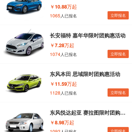
￥
10.88万起
1065
立即报名
人已报名
长安福特 嘉年华限时团购惠活动
￥
7.28万起
1074
立即报名
人已报名
东风本田 思域限时团购惠活动
￥
11.59万起
1128
立即报名
人已报名
东风悦达起亚 赛拉图限时团购惠活动
￥
8.98万起
1092
立即报名
人已报名