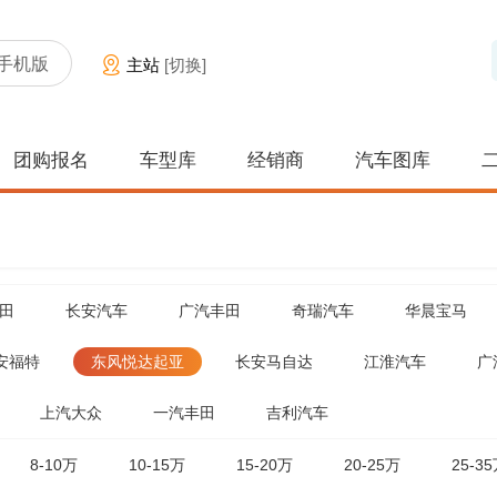
手机版
主站
[切换]
团购报名
车型库
经销商
汽车图库
田
长安汽车
广汽丰田
奇瑞汽车
华晨宝马
安福特
东风悦达起亚
长安马自达
江淮汽车
广
上汽大众
一汽丰田
吉利汽车
8-10万
10-15万
15-20万
20-25万
25-3