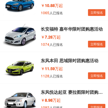
￥
10.88万起
1065
立即报名
人已报名
长安福特 嘉年华限时团购惠活动
￥
7.28万起
1074
立即报名
人已报名
东风本田 思域限时团购惠活动
￥
11.59万起
1128
立即报名
人已报名
东风悦达起亚 赛拉图限时团购惠活动
￥
8.98万起
1092
立即报名
人已报名