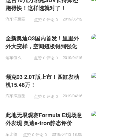
跑得快！这样选就对了！
汽车洋葱圈
2019/05/12
点赞 0 评论 0
15:53
全新奥迪Q3国内首发！里里外
外大变样，空间短板得到强化
这车值么
2019/04/16
点赞 0 评论 0
12:15
领克03 2.0T版上市！四缸发动
机15.48万！
汽车洋葱圈
2019/04/16
点赞 0 评论 0
11:57
此地无垠观赛Formula E现场意
外发现 奥迪e-tron静态评价
车比得
2019/04/13 18:05
点赞 0 评论 0