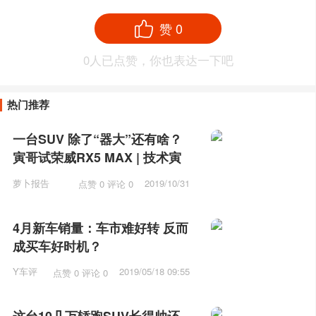
赞
0
0
人已点赞，你也表达一下吧
热门推荐
一台SUV 除了“器大”还有啥？
寅哥试荣威RX5 MAX | 技术寅
萝卜报告
2019/10/31
点赞 0 评论 0
10:31
4月新车销量：车市难好转 反而
成买车好时机？
Y车评
2019/05/18 09:55
点赞 0 评论 0
这台10几万轿跑SUV长得帅还