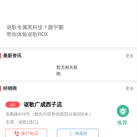
讴歌专属黑科技？颜宇鹏
带你体验讴歌RDX
最新资讯
更多
暂无相关新
闻
经销商
更多
讴歌广成西子店
4S
东教路619号（詹氏中医骨伤医院往南200米）
推荐
主营：讴歌(进口)
拨打电话
询底价